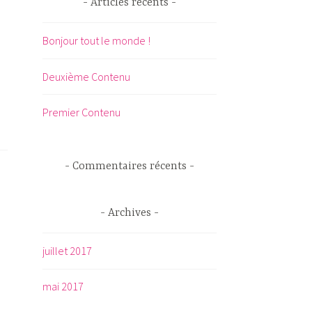
Articles récents
e
r
Bonjour tout le monde !
c
h
Deuxième Contenu
e
r
Premier Contenu
:
Commentaires récents
Archives
juillet 2017
mai 2017