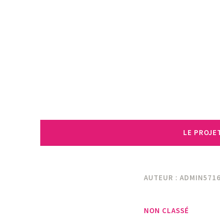
Accéder
au
contenu
principal
LE PROJE
AUTEUR :
ADMIN571
NON CLASSÉ