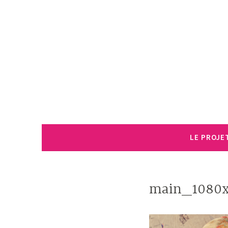
Accéder
au
contenu
principal
LE PROJE
main_1080x