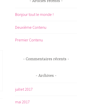
Articles récents
e
r
Bonjour tout le monde !
c
h
Deuxième Contenu
e
r
Premier Contenu
:
Commentaires récents
Archives
juillet 2017
mai 2017