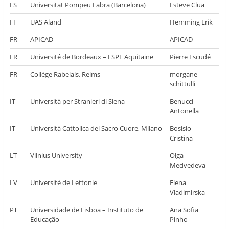
ES
Universitat Pompeu Fabra (Barcelona)
Esteve Clua
FI
UAS Aland
Hemming Erik
FR
APICAD
APICAD
FR
Université de Bordeaux – ESPE Aquitaine
Pierre Escudé
FR
Collège Rabelais, Reims
morgane
schittulli
IT
Università per Stranieri di Siena
Benucci
Antonella
IT
Università Cattolica del Sacro Cuore, Milano
Bosisio
Cristina
LT
Vilnius University
Olga
Medvedeva
LV
Université de Lettonie
Elena
Vladimirska
PT
Universidade de Lisboa – Instituto de
Ana Sofia
Educação
Pinho