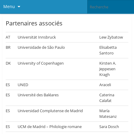
Menu
Partenaires associés
AT
Universität Innsbruck
Lew Zybatow
BR
Universidade de São Paulo
Elisabetta
Santoro
DK
University of Copenhagen
Kirsten A.
Jeppesen
Kragh
ES
UNED
Araceli
ES
Université des Baléares
Caterina
Calafat
ES
Universidad Complutense de Madrid
María
Matesanz
ES
UCM de Madrid – Philologie romane
Sara Dosch