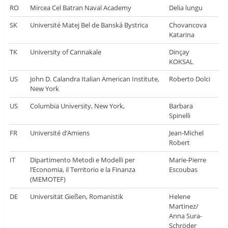
RO
Mircea Cel Batran Naval Academy
Delia lungu
SK
Université Matej Bel de Banská Bystrica
Chovancova
Katarina
TK
University of Cannakale
Dinçay
KOKSAL
US
John D. Calandra Italian American Institute,
Roberto Dolci
New York
US
Columbia University, New York,
Barbara
Spinelli
FR
Université d’Amiens
Jean-Michel
Robert
IT
Dipartimento Metodi e Modelli per
Marie-Pierre
l’Economia, il Territorio e la Finanza
Escoubas
(MEMOTEF)
DE
Universität Gießen, Romanistik
Helene
Martinez/
Anna Sura-
Schröder