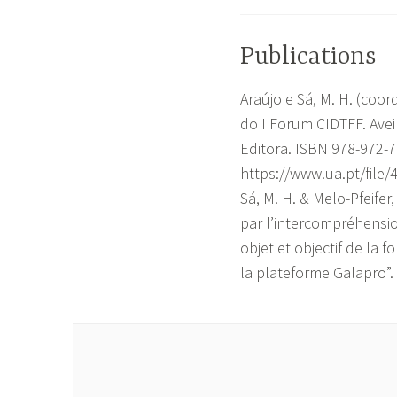
Publications
Araújo e Sá, M. H. (coor
do I Forum CIDTFF. Avei
Editora. ISBN 978-972-
https://www.ua.pt/file/4
Sá, M. H. & Melo-Pfeifer
par l’intercompréhensi
objet et objectif de la 
la plateforme Galapro