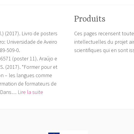
Produits
d.) (2017). Livro de posters
Ces pages recensent toute
ro: Universidade de Aveiro
intellectuelles du projet ai
789-509-0.
scientifiques qui en sont is
6571 (poster 11). Araújo e
, S. (2017). “Former pour et
on – les langues comme
formation de formateurs de
”. Dans…
Lire la suite
P
u
b
l
i
c