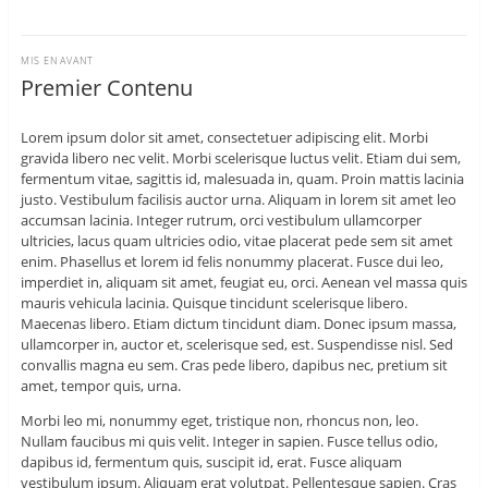
MIS EN AVANT
Premier Contenu
Lorem ipsum dolor sit amet, consectetuer adipiscing elit. Morbi
gravida libero nec velit. Morbi scelerisque luctus velit. Etiam dui sem,
fermentum vitae, sagittis id, malesuada in, quam. Proin mattis lacinia
justo. Vestibulum facilisis auctor urna. Aliquam in lorem sit amet leo
accumsan lacinia. Integer rutrum, orci vestibulum ullamcorper
ultricies, lacus quam ultricies odio, vitae placerat pede sem sit amet
enim. Phasellus et lorem id felis nonummy placerat. Fusce dui leo,
imperdiet in, aliquam sit amet, feugiat eu, orci. Aenean vel massa quis
mauris vehicula lacinia. Quisque tincidunt scelerisque libero.
Maecenas libero. Etiam dictum tincidunt diam. Donec ipsum massa,
ullamcorper in, auctor et, scelerisque sed, est. Suspendisse nisl. Sed
convallis magna eu sem. Cras pede libero, dapibus nec, pretium sit
amet, tempor quis, urna.
Morbi leo mi, nonummy eget, tristique non, rhoncus non, leo.
Nullam faucibus mi quis velit. Integer in sapien. Fusce tellus odio,
dapibus id, fermentum quis, suscipit id, erat. Fusce aliquam
vestibulum ipsum. Aliquam erat volutpat. Pellentesque sapien. Cras