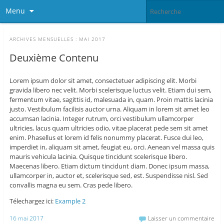
Menu
ARCHIVES MENSUELLES :
MAI 2017
Deuxième Contenu
Lorem ipsum dolor sit amet, consectetuer adipiscing elit. Morbi
gravida libero nec velit. Morbi scelerisque luctus velit. Etiam dui sem,
fermentum vitae, sagittis id, malesuada in, quam. Proin mattis lacinia
justo. Vestibulum facilisis auctor urna. Aliquam in lorem sit amet leo
accumsan lacinia. Integer rutrum, orci vestibulum ullamcorper
ultricies, lacus quam ultricies odio, vitae placerat pede sem sit amet
enim. Phasellus et lorem id felis nonummy placerat. Fusce dui leo,
imperdiet in, aliquam sit amet, feugiat eu, orci. Aenean vel massa quis
mauris vehicula lacinia. Quisque tincidunt scelerisque libero.
Maecenas libero. Etiam dictum tincidunt diam. Donec ipsum massa,
ullamcorper in, auctor et, scelerisque sed, est. Suspendisse nisl. Sed
convallis magna eu sem. Cras pede libero.
Télechargez ici:
Example 2
16 mai 2017
Laisser un commentaire